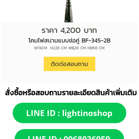
ราคา 4,200 บาท
โคมไฟสนามแบบช่อคู่ BF-345-2B
W74CM H226 CM WB28 CM HB50 CM
ติดต่อสอบถาม
สั่งซื้อหรือสอบถามรายละเอียดสินค้าเพิ่มเติม