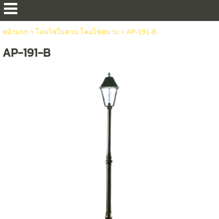
หน้าแรก
>
โคมไฟในสวน โคมไฟสนาม
>
AP-191-B
AP-191-B