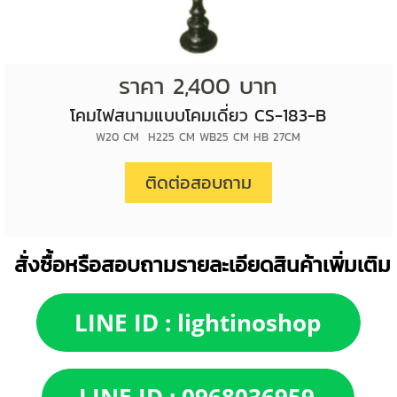
ราคา 2,400 บาท
โคมไฟสนามแบบโคมเดี่ยว CS-183-B
W20 CM H225 CM WB25 CM HB 27CM
ติดต่อสอบถาม
สั่งซื้อหรือสอบถามรายละเอียดสินค้าเพิ่มเติม