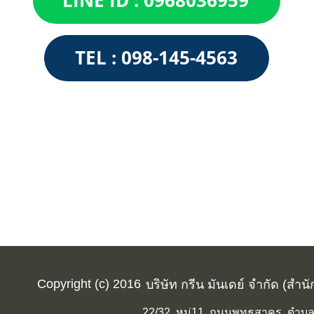
Copyright (c) 2016
บริษัท กรีน มันเดย์ จำกัด (สำน
22/32 หมู่11 ถนนพุทธสาคร ตำบลค