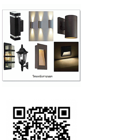
กรุณากรอกข้อความ...