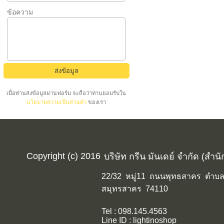
ข้อความ
เมื่อท่านส่งข้อมูลผ่านฟอร์ม จะถือว่าท่านยอมรับใน
นโยบายความเป็นส่วนตัว
ของเรา
Copyright (c) 2016
บริษัท กรีน มันเดย์ จำกัด (สำน
22/32 หมู่11 ถนนพุทธสาคร ตำบลค
สมุทรสาคร 74110
Tel : 098.145.4563
Line ID : lightinoshop