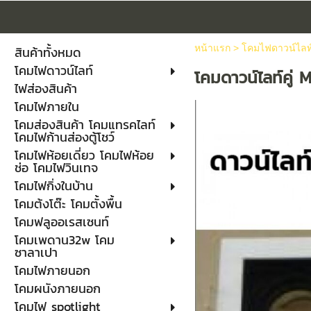
หน้าแรก
>
โคมไฟดาวน์ไลท
สินค้าทั้งหมด
โคมไฟดาวน์ไลท์
โคมดาวน์ไลท์คู่ 
ไฟส่องสินค้า
โคมไฟภายใน
โคมส่องสินค้า โคมแทรคไลท์
โคมไฟก้านส่องตู้โชว์
โคมไฟห้อยเดี่ยว โคมไฟห้อย
ช่อ โคมไฟวินเทจ
โคมไฟกิ่งในบ้าน
โคมต้งโต๊ะ โคมตั้งพื้น
โคมฟลูออเรสเซนท์
โคมเพดาน32w โคม
ซาลาเปา
โคมไฟภายนอก
โคมผนังภายนอก
โคมไฟ spotlight