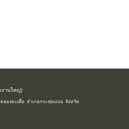
ักงานใหญ่)
ลองมะเดื่อ อำเภอกระทุ่มแบน จังหวัด