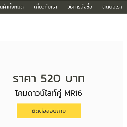
ินค้าทั้งหมด
เกี่ยวกับเรา
วิธีการสั่งซื้อ
ติดต่อเรา
ราคา 520 บาท
โคมดาวน์ไลท์คู่ MR16
ติดต่อสอบถาม